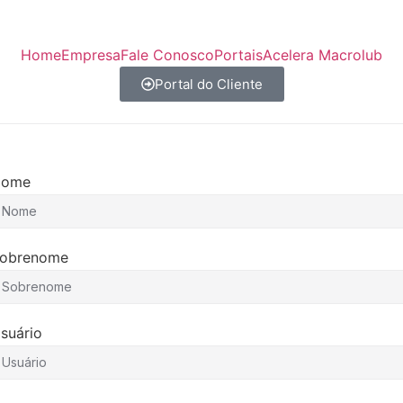
Home
Empresa
Fale Conosco
Portais
Acelera Macrolub
Portal do Cliente
Nome
obrenome
suário